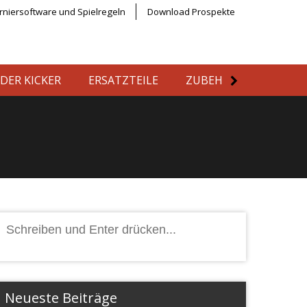
rniersoftware und Spielregeln
Download Prospekte
DER KICKER
ERSATZTEILE
ZUBEHÖR
Aktuell
Suchen
nach:
Neueste Beiträge