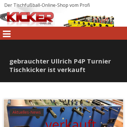
Zum
Inhalt
springen
gebrauchter Ullrich P4P Turnier
Tischkicker ist verkauft
Aktuelles-News