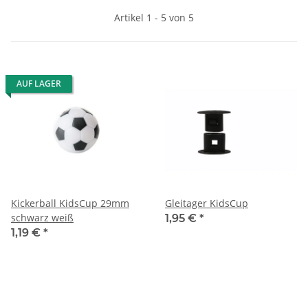
Artikel 1 - 5 von 5
AUF LAGER
Kickerball KidsCup 29mm
Gleitager KidsCup
schwarz weiß
1,95 €
*
1,19 €
*