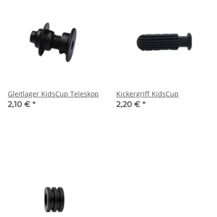
Gleitlager KidsCup Teleskop
Kickergriff KidsCup
2,10 €
*
2,20 €
*