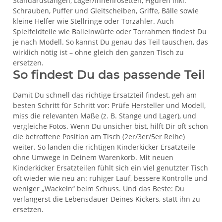
Standardstangen, Lager/Innenrosetten, Figuren inkl.
Schrauben, Puffer und Gleitscheiben, Griffe, Bälle sowie
kleine Helfer wie Stellringe oder Torzähler. Auch
Spielfeldteile wie Balleinwürfe oder Torrahmen findest Du
je nach Modell. So kannst Du genau das Teil tauschen, das
wirklich nötig ist – ohne gleich den ganzen Tisch zu
ersetzen.
So findest Du das passende Teil
Damit Du schnell das richtige Ersatzteil findest, geh am
besten Schritt für Schritt vor: Prüfe Hersteller und Modell,
miss die relevanten Maße (z. B. Stange und Lager), und
vergleiche Fotos. Wenn Du unsicher bist, hilft Dir oft schon
die betroffene Position am Tisch (2er/3er/5er Reihe)
weiter. So landen die richtigen Kinderkicker Ersatzteile
ohne Umwege in Deinem Warenkorb. Mit neuen
Kinderkicker Ersatzteilen fühlt sich ein viel genutzter Tisch
oft wieder wie neu an: ruhiger Lauf, bessere Kontrolle und
weniger „Wackeln“ beim Schuss. Und das Beste: Du
verlängerst die Lebensdauer Deines Kickers, statt ihn zu
ersetzen.