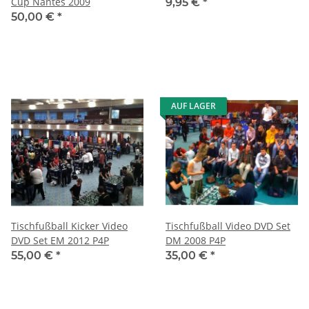
Cup Nantes 2009
9,95 €
*
50,00 €
*
AUF LAGER
Tischfußball Kicker Video
Tischfußball Video DVD Set
DVD Set EM 2012 P4P
DM 2008 P4P
55,00 €
*
35,00 €
*