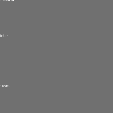
icker
r uvm.