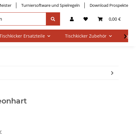
eister
Turniersoftware und Spielregeln
Download Prospekte
0,00 €
Tischkicker Ersatzteile
Tischkicker Zubehör
gebra
eonhart
r