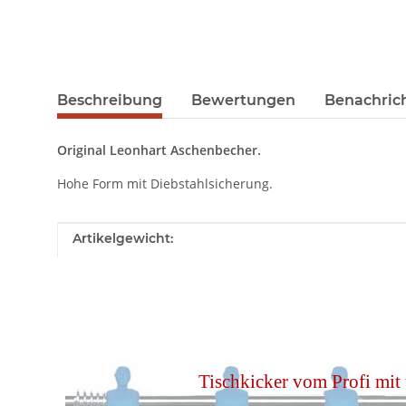
Beschreibung
Bewertungen
Benachric
Original Leonhart Aschenbecher.
Hohe Form mit Diebstahlsicherung.
Produkteigenschaft
Wert
Artikelgewicht:
Tischkicker vom Profi mit