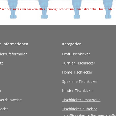
ß ich was man zum Kickern alles benötigt. Ich war und bin aktiv dabei, hier findet 
e Informationen
Kategorien
derrufsformular
Profi Tischkicker
tz
Turnier Tischkicker
Home Tischkicker
Spezielle Tischkicker
m
Kinder Tischkicker
setzhinweise
Tischkicker Ersatzteile
recht
Tischkicker Zubehör
Griffbänder,Griffgummi,Griff