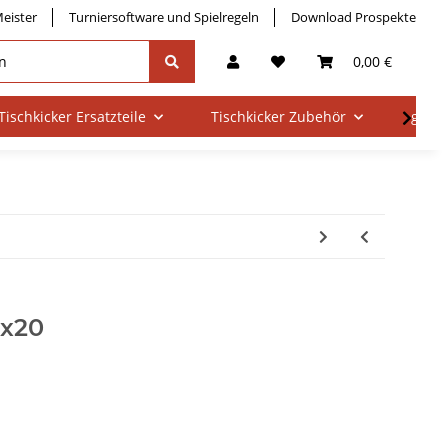
eister
Turniersoftware und Spielregeln
Download Prospekte
0,00 €
Tischkicker Ersatzteile
Tischkicker Zubehör
gebra
5x20