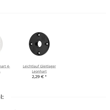
hart 4-
Leichtlauf Gleitlager
ß
Leonhart
2,29 €
*
l: