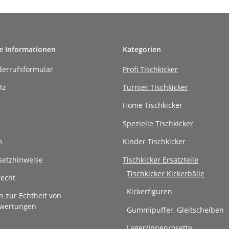
e Informationen
Kategorien
derrufsformular
Profi Tischkicker
tz
Turnier Tischkicker
Home Tischkicker
Spezielle Tischkicker
m
Kinder Tischkicker
setzhinweise
Tischkicker Ersatzteile
Tischkicker Kickerbälle
recht
Kickerfiguren
n zur Echtheit von
wertungen
Gummipuffer, Gleitscheiben
Lager/Innenrosette