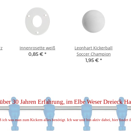
rz
Innenrosette weiß
Leonhart Kickerball
Soccer Champion
0,85 €
*
1,95 €
*
 über 30 Jahren Erfahrung, im Elbe Weser Dreieck 
ß ich was man zum Kickern alles benötigt. Ich war und bin aktiv dabei, hier findet 