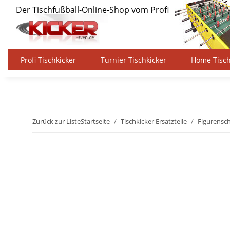
Profi Tischkicker
Turnier Tischkicker
Home Tisch
Zurück zur Liste
Startseite
Tischkicker Ersatzteile
Figurensc