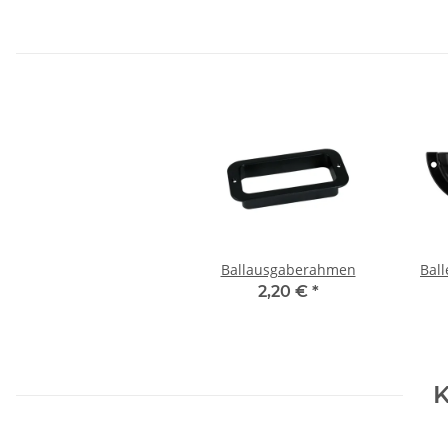
Ballausgaberahmen
Bal
2,20 €
*
K