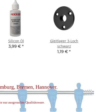
Silicon Öl
Gleitlager 3-Loch
schwarz
3,99 €
*
1,19 €
*
Hamburg, Bremen, Hannover.
ihr nur ausgesuchte Qualitätsware.