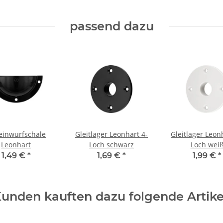
passend dazu
leinwurfschale
Gleitlager Leonhart 4-
Gleitlager Leon
Leonhart
Loch schwarz
Loch wei
1,49 €
*
1,69 €
*
1,99 €
*
unden kauften dazu folgende Artike