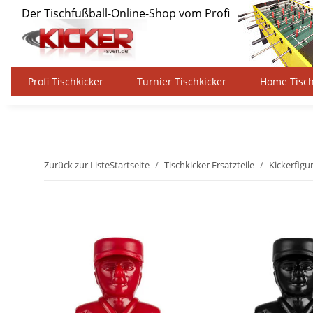
Profi Tischkicker
Turnier Tischkicker
Home Tisch
Zurück zur Liste
Startseite
Tischkicker Ersatzteile
Kickerfigu