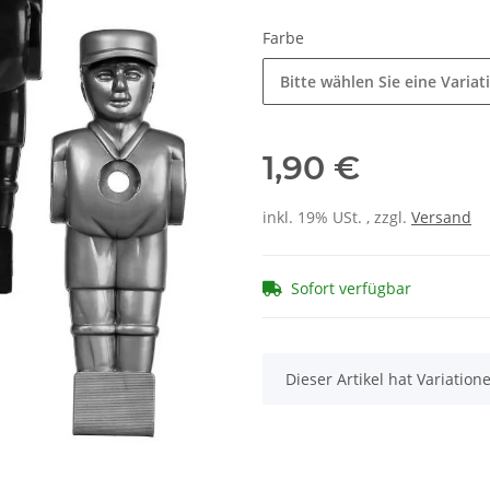
Farbe
Bitte wählen Sie eine Variat
1,90 €
inkl. 19% USt. , zzgl.
Versand
Sofort verfügbar
x
Dieser Artikel hat Variatio