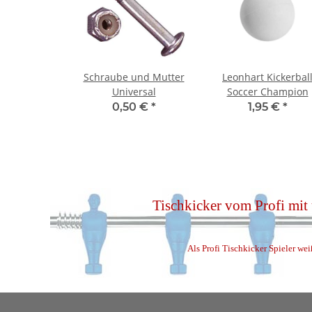
Schraube und Mutter
Leonhart Kickerbal
Universal
Soccer Champion
0,50 €
*
1,95 €
*
Tischkicker vom Profi mit
Als Profi Tischkicker Spieler wei