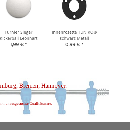
Turnier Sieger
Innenrosette TUNIRO®
Kickerball Leonhart
schwarz Metall
1,99 €
*
0,99 €
*
Hamburg, Bremen, Hannover.
ihr nur ausgesuchte Qualitätsware.