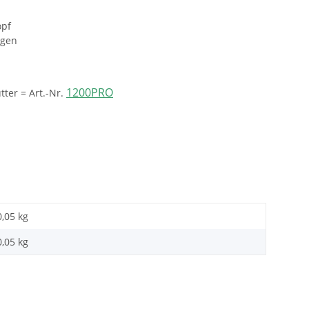
opf
ngen
1200PRO
ter = Art.-Nr.
0,05 kg
0,05
kg