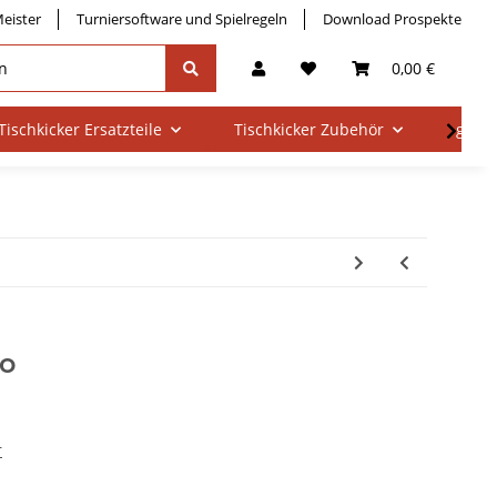
eister
Turniersoftware und Spielregeln
Download Prospekte
0,00 €
Tischkicker Ersatzteile
Tischkicker Zubehör
gebra
ro
r