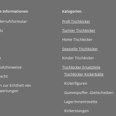
e Informationen
Kategorien
derrufsformular
Profi Tischkicker
tz
Turnier Tischkicker
Home Tischkicker
Spezielle Tischkicker
m
Kinder Tischkicker
setzhinweise
Tischkicker Ersatzteile
Tischkicker Kickerbälle
recht
Kickerfiguren
n zur Echtheit von
wertungen
Gummipuffer, Gleitscheiben
Lager/Innenrosette
Kickerstangen