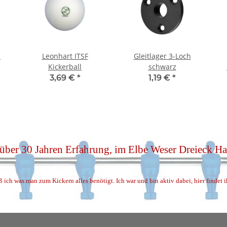
l
Leonhart ITSF
Gleitlager 3-Loch
Kickerball
schwarz
3,69 €
*
1,19 €
*
 über 30 Jahren Erfahrung, im Elbe Weser Dreieck 
ß ich was man zum Kickern alles benötigt. Ich war und bin aktiv dabei, hier findet 