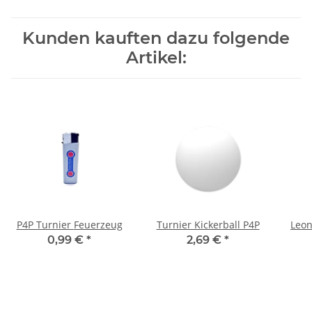
Kunden kauften dazu folgende
Artikel:
P4P Turnier Feuerzeug
Turnier Kickerball P4P
Leon
0,99 €
*
2,69 €
*