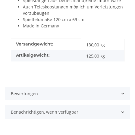
Spielstangen aus Deutschland,keine Importware
Auch Teleskopstangen möglich um Verletztungen
vorzubeugen
Spielfeldmaße 120 cm x 69 cm
Made in Germany
Produkteigenschaft
Wert
Versandgewicht:
130,00 kg
Artikelgewicht:
125,00
kg
Bewertungen
Benachrichtigen, wenn verfügbar