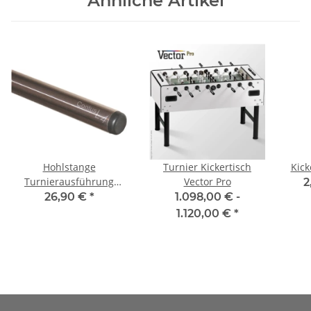
Ähnliche Artikel
Hohlstange
Turnier Kickertisch
Kick
Turnierausführung
Vector Pro
2
Contus® L4
26,90 €
*
1.098,00 € -
1.120,00 €
*