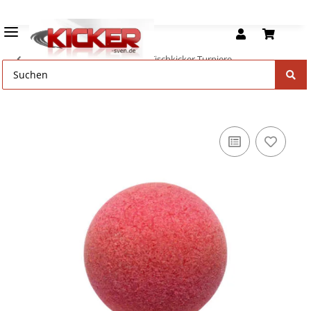
Turnier Kickerbälle - Bälle für Tischkicker Turniere