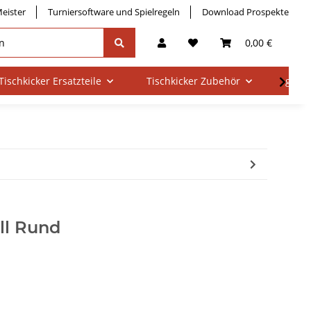
eister
Turniersoftware und Spielregeln
Download Prospekte
0,00 €
Tischkicker Ersatzteile
Tischkicker Zubehör
gebra
ll Rund