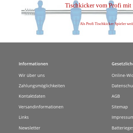
Tischkicker vom Profi mit
Als Profi Tischkicker Spieler wei
Informationen
Gesetzlich
Wir über uns
Online-Wi
Zahlungsmöglichkeiten
Datenschu
Kontaktdaten
AGB
Versandinformationen
Sitemap
Links
Impressu
Newsletter
Batteriege