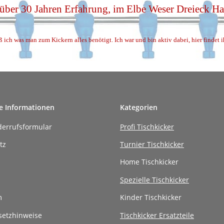
 über 30 Jahren Erfahrung, im Elbe Weser Dreieck 
ß ich was man zum Kickern alles benötigt. Ich war und bin aktiv dabei, hier findet 
e Informationen
Kategorien
derrufsformular
Profi Tischkicker
tz
Turnier Tischkicker
Home Tischkicker
Spezielle Tischkicker
m
Kinder Tischkicker
setzhinweise
Tischkicker Ersatzteile