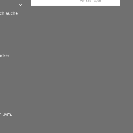
schläuche
icker
r uvm.