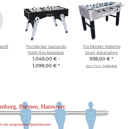
 weiß
Tischkicker Garlando
Tischkicker Roberto
Foldy Evo klappbar
Sport Adrenaline
1.049,00 € -
938,00 €
*
1.099,00 €
*
Alter Preis:
1.043,00 €
Hamburg, Bremen, Hannover.
ihr nur ausgesuchte Qualitätsware.