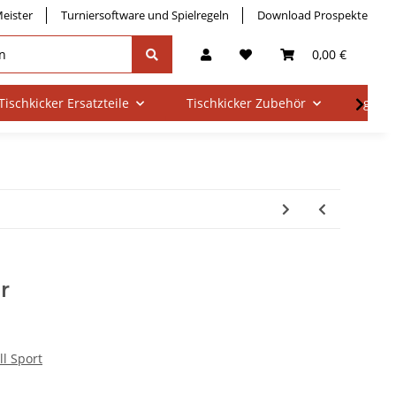
eister
Turniersoftware und Spielregeln
Download Prospekte
0,00 €
Tischkicker Ersatzteile
Tischkicker Zubehör
gebra
r
ll Sport