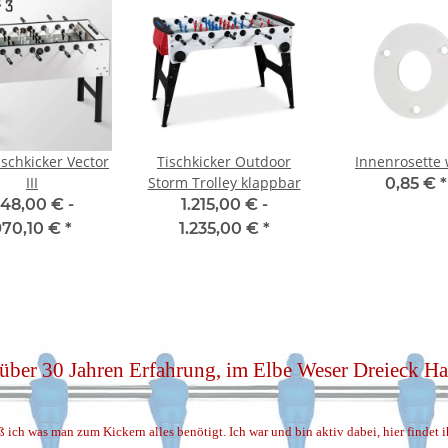
ischkicker Vector
Tischkicker Outdoor
Innenrosette
III
Storm Trolley klappbar
0,85 €
*
48,00 € -
1.215,00 € -
970,10 €
*
1.235,00 €
*
 über 30 Jahren Erfahrung, im Elbe Weser Dreieck 
ß ich was man zum Kickern alles benötigt. Ich war und bin aktiv dabei, hier findet 