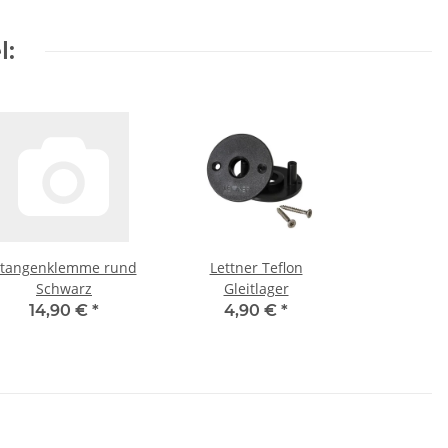
l:
tangenklemme rund
Lettner Teflon
Schwarz
Gleitlager
14,90 €
*
4,90 €
*