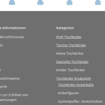
e Informationen
Kategorien
derrufsformular
Profi Tischkicker
tz
Turnier Tischkicker
Home Tischkicker
Spezielle Tischkicker
m
Kinder Tischkicker
setzhinweise
Tischkicker Ersatzteile
Tischkicker Kickerbälle
recht
Kickerfiguren
n zur Echtheit von
wertungen
Gummipuffer, Gleitscheiben