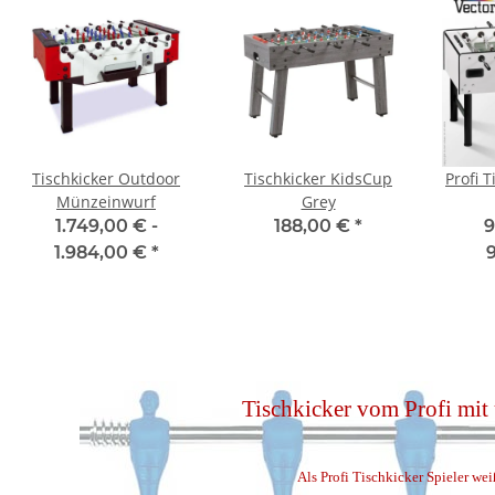
Tischkicker Outdoor
Tischkicker KidsCup
Profi T
Münzeinwurf
Grey
1.749,00 € -
188,00 €
*
9
1.984,00 €
*
Tischkicker vom Profi mit
Als Profi Tischkicker Spieler wei