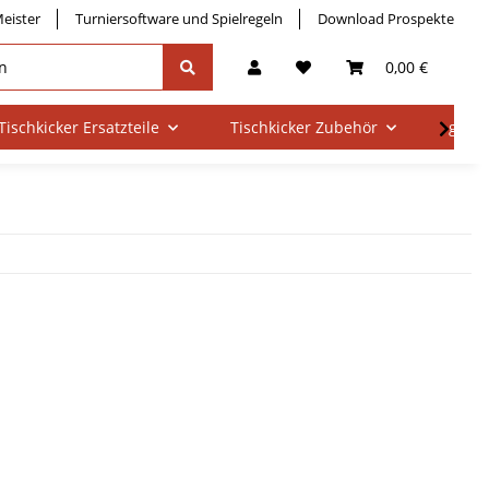
eister
Turniersoftware und Spielregeln
Download Prospekte
0,00 €
Tischkicker Ersatzteile
Tischkicker Zubehör
gebra