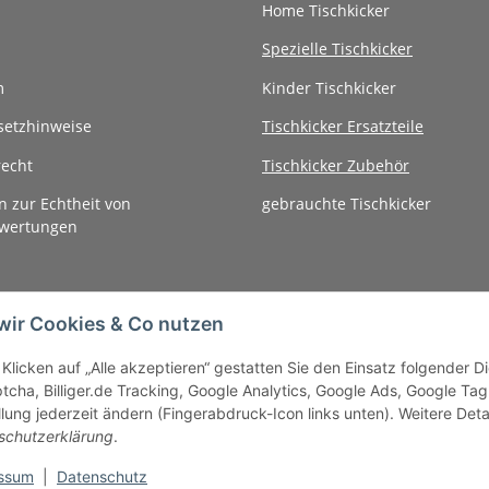
Home Tischkicker
Spezielle Tischkicker
m
Kinder Tischkicker
setzhinweise
Tischkicker Ersatzteile
recht
Tischkicker Zubehör
n zur Echtheit von
gebrauchte Tischkicker
wertungen
wir Cookies & Co nutzen
Klicken auf „Alle akzeptieren“ gestatten Sie den Einsatz folgender 
cha, Billiger.de Tracking, Google Analytics, Google Ads, Google Tag
llung jederzeit ändern (Fingerabdruck-Icon links unten). Weitere Deta
schutzerklärung
.
ssum
|
Datenschutz