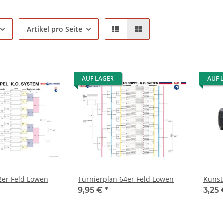
Artikel pro Seite
AUF LAGER
AUF 
2er Feld Löwen
Turnierplan 64er Feld Löwen
Kunst
9,95 €
*
3,25