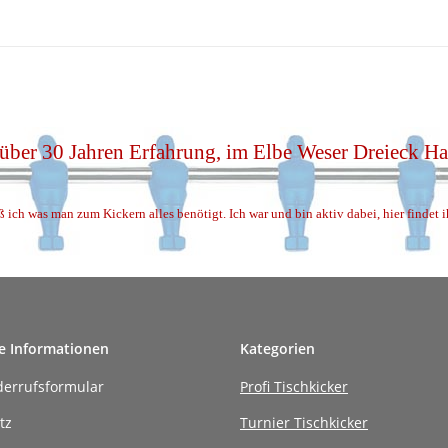
 über 30 Jahren Erfahrung, im Elbe Weser Dreieck 
ß ich was man zum Kickern alles benötigt. Ich war und bin aktiv dabei, hier findet 
e Informationen
Kategorien
derrufsformular
Profi Tischkicker
tz
Turnier Tischkicker