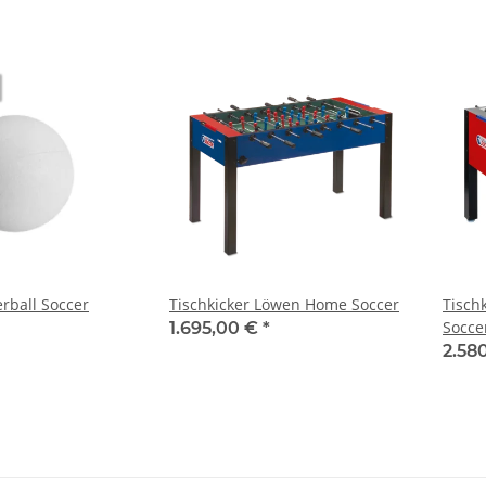
rball Soccer
Tischkicker Löwen Home Soccer
Tisch
Socce
1.695,00 €
*
2.58