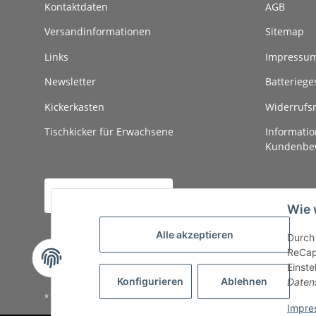
Kontaktdaten
AGB
Versandinformationen
Sitemap
Links
Impressu
Newsletter
Batteriege
Kickerkasten
Widerrufs
Tischkicker für Erwachsene
Informatio
Kundenbe
Vertrag widerrufen
Wie 
Alle akzeptieren
Durch 
ReCapt
Einste
Konfigurieren
Ablehnen
Daten
* Alle Preise inkl. gesetzlicher USt., zzgl.
Versand
Impre