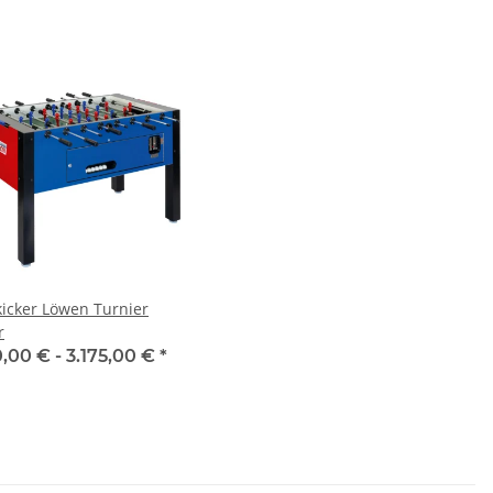
kicker Löwen Turnier
r
0,00 € -
3.175,00 €
*