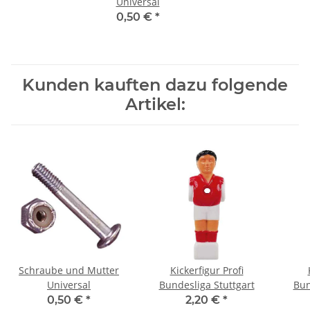
Universal
0,50 €
*
Kunden kauften dazu folgende
Artikel:
Schraube und Mutter
Kickerfigur Profi
Universal
Bundesliga Stuttgart
Bun
0,50 €
*
2,20 €
*