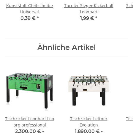
Kunststoff-Gleitscheibe
Turnier Sieger Kickerball
Sch
Universal
Leonhart
0,39 €
*
1,99 €
*
Ähnliche Artikel
Tischkicker Leonhart Leo
Tischkicker Lettner
Tis
pro professional
Evolution
2.300,00 € -
1.890,00 € -