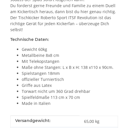
Du forderst gerne Freunde und Familie zu einem Duell
am Kickertisch heraus, dann bist du hier genau richtig.
Der Tischkicker Roberto Sport ITSF Revolution ist das
richtige Gerät für jeden Kickerfan – überzeuge Dich
selbst!
Technische Daten:
Gewicht 60kg
Metallbeine 8x8 cm
Mit Telekopstangen
Maße ohne Stangen: L x B x H: 138 x110 x 90cm.
Spielstangen 18mm
offizieller Turniertisch
Griffe aus Latex
Torwart nicht um 360 Grad drehbar
Spielfeldmaße 113 cm x 70 cm
Made in Italien
Produkteigenschaft
Wert
Versandgewicht:
65,00 kg