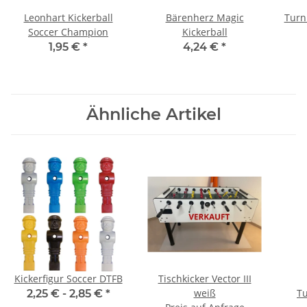
Leonhart Kickerball
Bärenherz Magic
Turni
Soccer Champion
Kickerball
1,95 €
*
4,24 €
*
Ähnliche Artikel
Kickerfigur Soccer DTFB
Tischkicker Vector III
weiß
T
2,25 € -
2,85 €
*