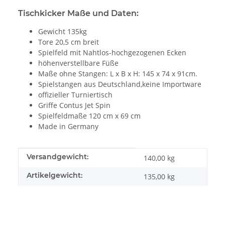
Tischkicker Maße und Daten:
Gewicht 135kg
Tore 20,5 cm breit
Spielfeld mit Nahtlos-hochgezogenen Ecken
höhenverstellbare Füße
Maße ohne Stangen: L x B x H: 145 x 74 x 91cm.
Spielstangen aus Deutschland,keine Importware
offizieller Turniertisch
Griffe Contus Jet Spin
Spielfeldmaße 120 cm x 69 cm
Made in Germany
Produkteigenschaft
Wert
Versandgewicht:
140,00 kg
Artikelgewicht:
135,00
kg