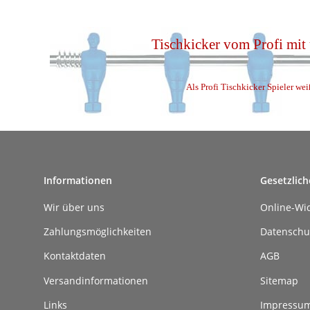
Tischkicker vom Profi mit
Als Profi Tischkicker Spieler wei
Informationen
Gesetzlich
Wir über uns
Online-Wi
Zahlungsmöglichkeiten
Datenschu
Kontaktdaten
AGB
Versandinformationen
Sitemap
Links
Impressu