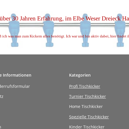
 über 30 Jahren Erfahrung, im Elbe Weser Dreieck 
ß ich was man zum Kickern alles benötigt. Ich war und bin aktiv dabei, hier findet 
e Informationen
Kategorien
derrufsformular
Profi Tischkicker
tz
Turnier Tischkicker
Home Tischkicker
Spezielle Tischkicker
m
Kinder Tischkicker