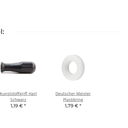
l:
Kunststoffgriff Hart
Deutscher Meister
Schwarz
Plastikring
1,19 €
*
1,79 €
*