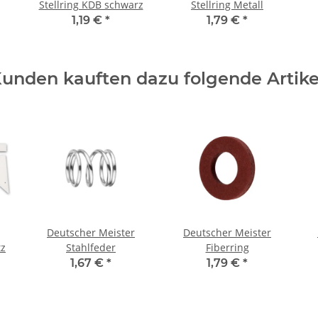
Stellring KDB schwarz
Stellring Metall
1,19 €
*
1,79 €
*
unden kauften dazu folgende Artike
Deutscher Meister
Deutscher Meister
tz
Stahlfeder
Fiberring
1,67 €
*
1,79 €
*