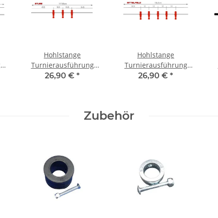
Hohlstange
Hohlstange
g
Turnierausführung
Turnierausführung
h
Contus® L4 3 - Loch
Contus® L4 5 - Loch
26,90 €
*
26,90 €
*
Zubehör