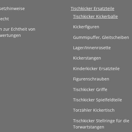
setzhinweise
Tischkicker Ersatzteile
Tischkicker Kickerbälle
recht
Kickerfiguren
n zur Echtheit von
wertungen
Gummipuffer, Gleitscheiben
Lager/Innenrosette
Kickerstangen
Kinderkicker Ersatzteile
Figurenschrauben
Tischkicker Griffe
Tischkicker Spielfeldteile
Torzähler Kickertisch
Tischkicker Stellringe für die
Torwartstangen