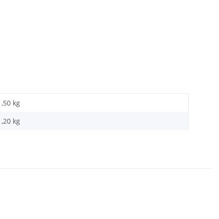
1,50 kg
1,20
kg