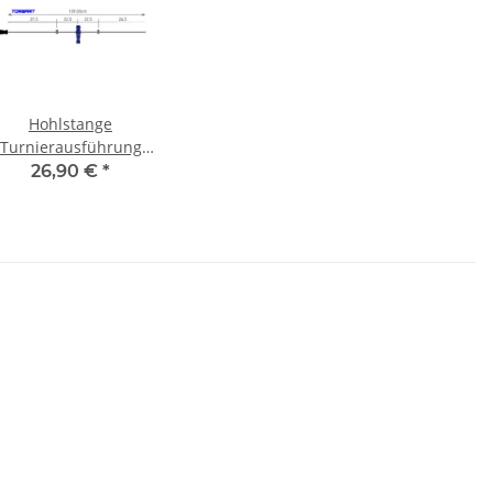
Hohlstange
Turnierausführung
Contus® L4 Torwart
26,90 €
*
DTFB