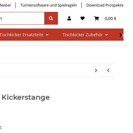
eister
Turniersoftware und Spielregeln
Download Prospekte
0,00 €
Tischkicker Ersatzteile
Tischkicker Zubehör
gebra
 Kickerstange
r