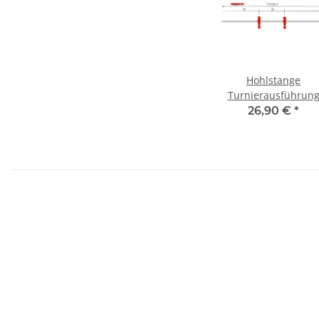
Hohlstange
Turnierausführun
Contus® L4 2 - Loc
26,90 €
*