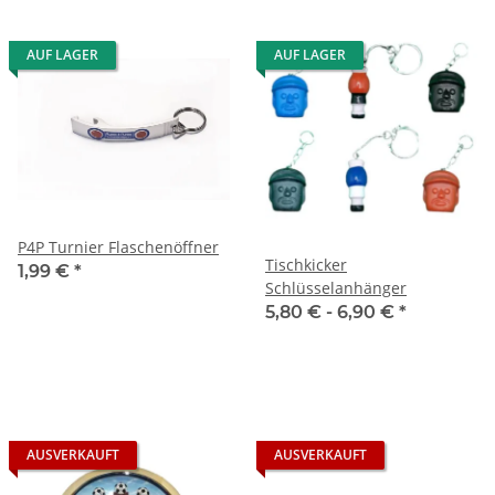
AUF LAGER
AUF LAGER
P4P Turnier Flaschenöffner
Tischkicker
1,99 €
*
Schlüsselanhänger
5,80 € -
6,90 €
*
AUSVERKAUFT
AUSVERKAUFT