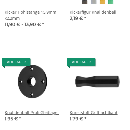
Kicker Hohlstange 15,9mm
Kickerfigur Knalldenball
x2,2mm
2,19 €
*
11,90 € -
13,90 €
*
AUF LAGER
AUF LAGER
Knalldenball Profi Gleitlager
Kunststoff Griff achtkant
1,95 €
*
1,79 €
*