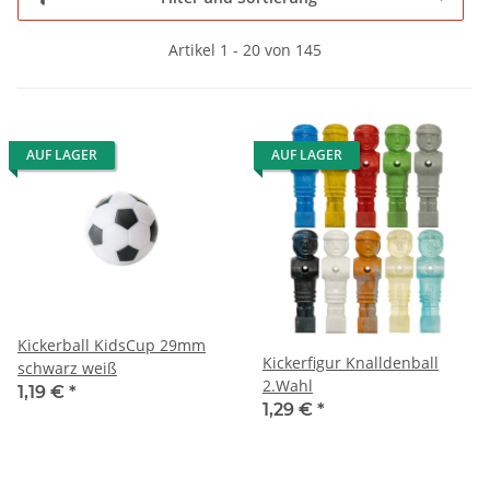
Artikel 1 - 20 von 145
AUF LAGER
AUF LAGER
Kickerball KidsCup 29mm
Kickerfigur Knalldenball
schwarz weiß
2.Wahl
1,19 €
*
1,29 €
*