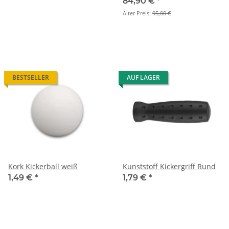
84,90 €
*
Alter Preis:
95,00 €
BESTSELLER
AUF LAGER
Kork Kickerball weiß
Kunststoff Kickergriff Rund
1,49 €
*
1,79 €
*