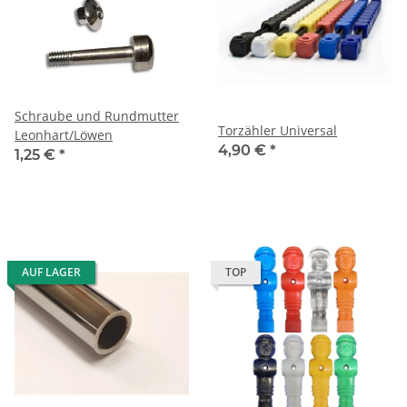
Schraube und Rundmutter
Torzähler Universal
Leonhart/Löwen
4,90 €
*
1,25 €
*
AUF LAGER
TOP