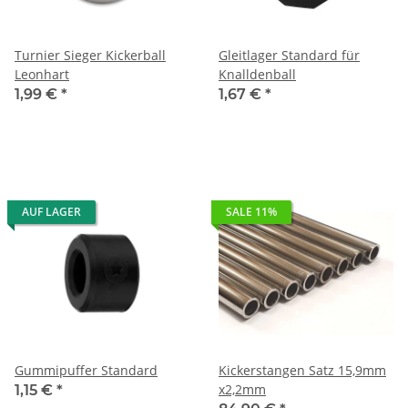
Turnier Sieger Kickerball
Gleitlager Standard für
Leonhart
Knalldenball
1,99 €
*
1,67 €
*
AUF LAGER
SALE 11%
Gummipuffer Standard
Kickerstangen Satz 15,9mm
x2,2mm
1,15 €
*